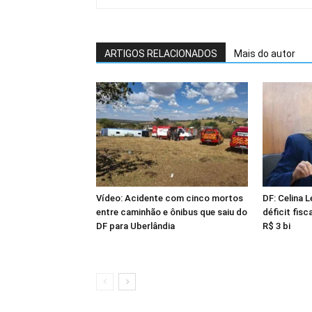
ARTIGOS RELACIONADOS
Mais do autor
Vídeo: Acidente com cinco mortos
DF: Celina 
entre caminhão e ônibus que saiu do
déficit fisc
DF para Uberlândia
R$ 3 bi