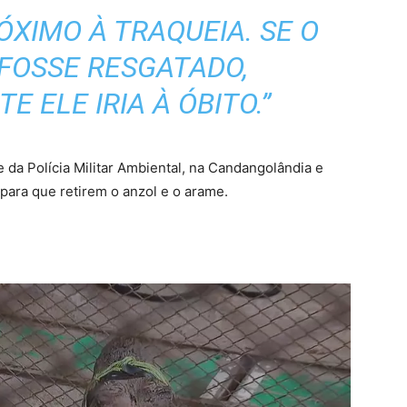
ÓXIMO À TRAQUEIA. SE O
FOSSE RESGATADO,
 ELE IRIA À ÓBITO.”
de da Polícia Militar Ambiental, na Candangolândia e
para que retirem o anzol e o arame.