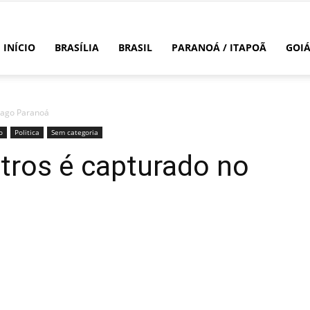
INÍCIO
BRASÍLIA
BRASIL
PARANOÁ / ITAPOÃ
GOI
 Lago Paranoá
o
Politica
Sem categoria
tros é capturado no