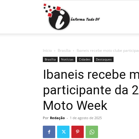
Informa
Tudo
Início
Brasília
Ibaneis recebe moto clube particip
Brasília
Notícias
Cidades
Destaques
Ibaneis recebe 
DF
participante da 
Moto Week
Por
Redação
-
1 de agosto de 2025