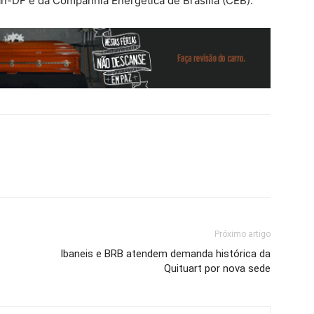
-DF e da Companhia Energética de Brasília (CEB).
Próximo artigo
Ibaneis e BRB atendem demanda histórica da
Quituart por nova sede