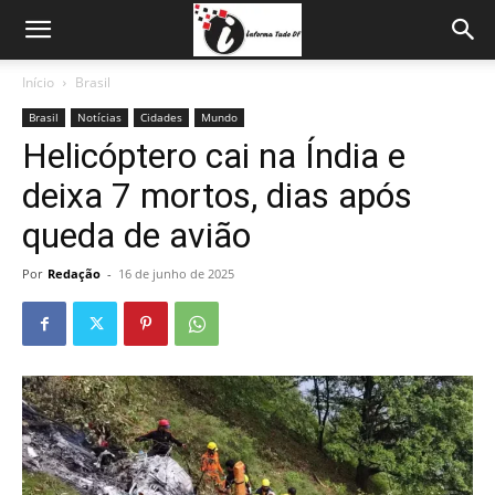
Início
Brasil
Brasil
Notícias
Cidades
Mundo
Helicóptero cai na Índia e
deixa 7 mortos, dias após
queda de avião
Por
Redação
-
16 de junho de 2025