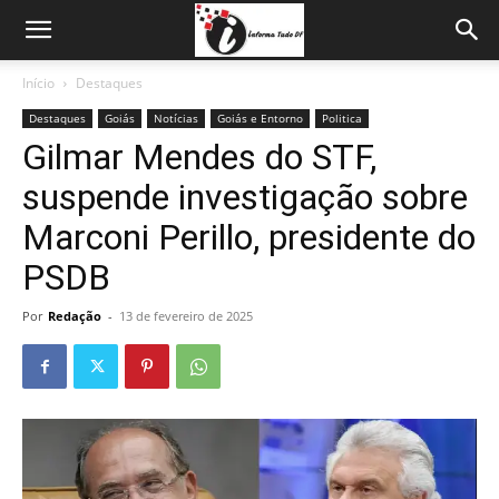
Início
Destaques
Destaques
Goiás
Notícias
Goiás e Entorno
Politica
Gilmar Mendes do STF,
suspende investigação sobre
Marconi Perillo, presidente do
PSDB
Por
Redação
-
13 de fevereiro de 2025