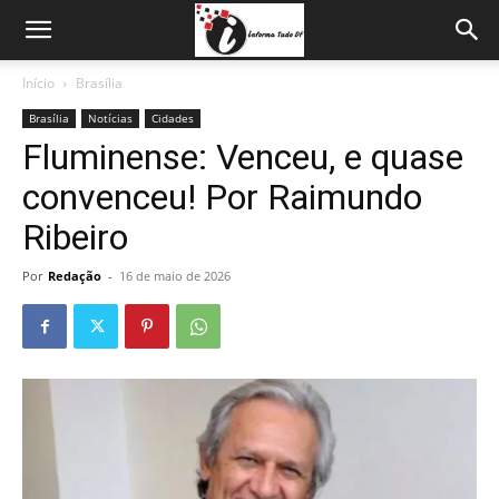
Início
Brasília
Brasília
Notícias
Cidades
Fluminense: Venceu, e quase
convenceu! Por Raimundo
Ribeiro
Por
Redação
-
16 de maio de 2026