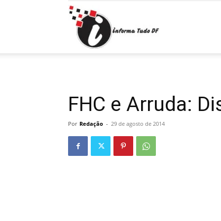
Informa
Tudo
FHC e Arruda: Di
Por
Redação
-
29 de agosto de 2014
DF