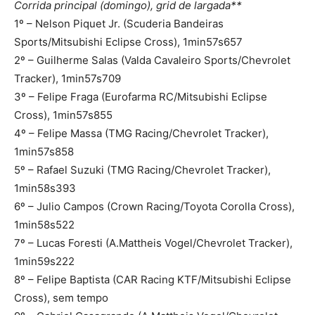
Corrida principal (domingo), grid de largada**
1º – Nelson Piquet Jr. (Scuderia Bandeiras
Sports/Mitsubishi Eclipse Cross), 1min57s657
2º – Guilherme Salas (Valda Cavaleiro Sports/Chevrolet
Tracker), 1min57s709
3º – Felipe Fraga (Eurofarma RC/Mitsubishi Eclipse
Cross), 1min57s855
4º – Felipe Massa (TMG Racing/Chevrolet Tracker),
1min57s858
5º – Rafael Suzuki (TMG Racing/Chevrolet Tracker),
1min58s393
6º – Julio Campos (Crown Racing/Toyota Corolla Cross),
1min58s522
7º – Lucas Foresti (A.Mattheis Vogel/Chevrolet Tracker),
1min59s222
8º – Felipe Baptista (CAR Racing KTF/Mitsubishi Eclipse
Cross), sem tempo