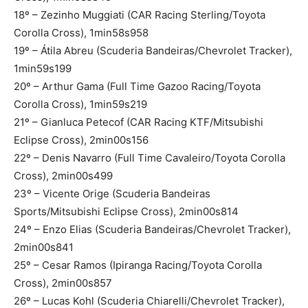
18º – Zezinho Muggiati (CAR Racing Sterling/Toyota
Corolla Cross), 1min58s958
19º – Átila Abreu (Scuderia Bandeiras/Chevrolet Tracker),
1min59s199
20º – Arthur Gama (Full Time Gazoo Racing/Toyota
Corolla Cross), 1min59s219
21º – Gianluca Petecof (CAR Racing KTF/Mitsubishi
Eclipse Cross), 2min00s156
22º – Denis Navarro (Full Time Cavaleiro/Toyota Corolla
Cross), 2min00s499
23º – Vicente Orige (Scuderia Bandeiras
Sports/Mitsubishi Eclipse Cross), 2min00s814
24º – Enzo Elias (Scuderia Bandeiras/Chevrolet Tracker),
2min00s841
25º – Cesar Ramos (Ipiranga Racing/Toyota Corolla
Cross), 2min00s857
26º – Lucas Kohl (Scuderia Chiarelli/Chevrolet Tracker),