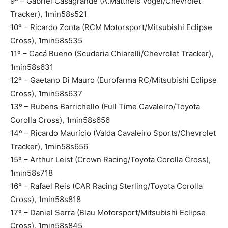
9º – Gabriel Casagrande (A.Mattheis Vogel/Chevrolet
Tracker), 1min58s521
10º – Ricardo Zonta (RCM Motorsport/Mitsubishi Eclipse
Cross), 1min58s535
11º – Cacá Bueno (Scuderia Chiarelli/Chevrolet Tracker),
1min58s631
12º – Gaetano Di Mauro (Eurofarma RC/Mitsubishi Eclipse
Cross), 1min58s637
13º – Rubens Barrichello (Full Time Cavaleiro/Toyota
Corolla Cross), 1min58s656
14º – Ricardo Maurício (Valda Cavaleiro Sports/Chevrolet
Tracker), 1min58s656
15º – Arthur Leist (Crown Racing/Toyota Corolla Cross),
1min58s718
16º – Rafael Reis (CAR Racing Sterling/Toyota Corolla
Cross), 1min58s818
17º – Daniel Serra (Blau Motorsport/Mitsubishi Eclipse
Cross), 1min58s845