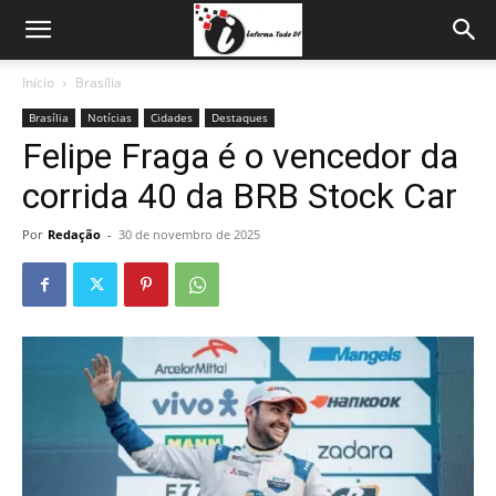
Início
Brasília
Brasília
Notícias
Cidades
Destaques
Felipe Fraga é o vencedor da
corrida 40 da BRB Stock Car
Por
Redação
-
30 de novembro de 2025