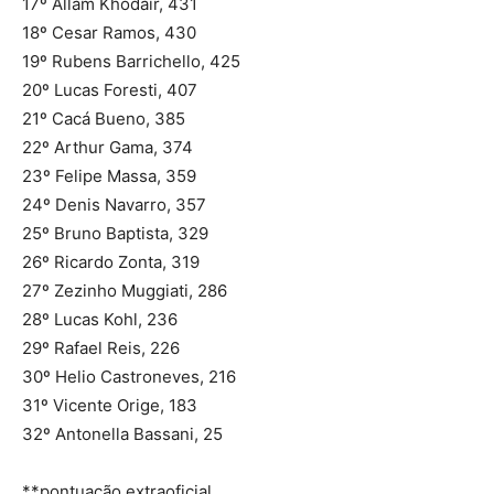
17º Allam Khodair, 431
18º Cesar Ramos, 430
19º Rubens Barrichello, 425
20º Lucas Foresti, 407
21º Cacá Bueno, 385
22º Arthur Gama, 374
23º Felipe Massa, 359
24º Denis Navarro, 357
25º Bruno Baptista, 329
26º Ricardo Zonta, 319
27º Zezinho Muggiati, 286
28º Lucas Kohl, 236
29º Rafael Reis, 226
30º Helio Castroneves, 216
31º Vicente Orige, 183
32º Antonella Bassani, 25
**pontuação extraoficial