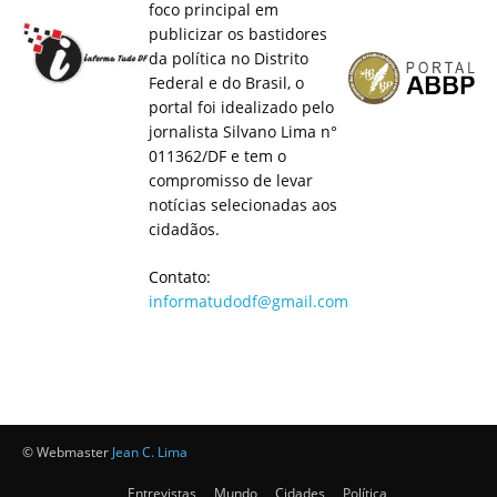
foco principal em
publicizar os bastidores
da política no Distrito
Federal e do Brasil, o
portal foi idealizado pelo
jornalista Silvano Lima n°
011362/DF e tem o
compromisso de levar
notícias selecionadas aos
cidadãos.
Contato:
informatudodf@gmail.com
© Webmaster
Jean C. Lima
Entrevistas
Mundo
Cidades
Política