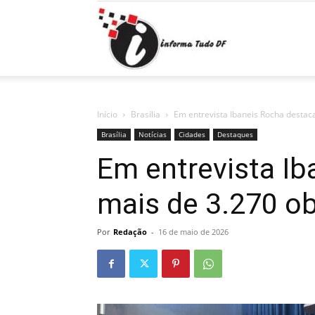
Informa
Tudo
Início
Brasília
Em entrevista Ibaneis Rocha destac
Brasília
Notícias
Cidades
Destaques
Em entrevista Ib
DF
mais de 3.270 o
Por
Redação
-
16 de maio de 2026