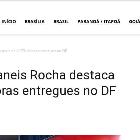
INÍCIO
BRASÍLIA
BRASIL
PARANOÁ / ITAPOÃ
GOI
a mais de 3.270 obras entregues no DF
aneis Rocha destaca
bras entregues no DF