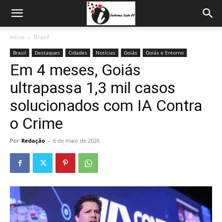
Início
Brasil
Brasil
Destaques
Cidades
Notícias
Goiás
Goiás e Entorno
Em 4 meses, Goiás
ultrapassa 1,3 mil casos
solucionados com IA Contra
o Crime
Por
Redação
-
6 de maio de 2026