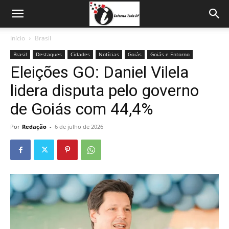
Início
Brasil
Brasil
Destaques
Cidades
Notícias
Goiás
Goiás e Entorno
Eleições GO: Daniel Vilela
lidera disputa pelo governo
de Goiás com 44,4%
Por
Redação
-
6 de julho de 2026