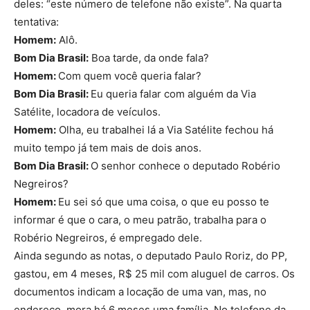
deles: “este número de telefone não existe”. Na quarta
tentativa:
Homem:
Alô.
Bom Dia Brasil:
Boa tarde, da onde fala?
Homem:
Com quem você queria falar?
Bom Dia Brasil:
Eu queria falar com alguém da Via
Satélite, locadora de veículos.
Homem:
Olha, eu trabalhei lá a Via Satélite fechou há
muito tempo já tem mais de dois anos.
Bom Dia Brasil:
O senhor conhece o deputado Robério
Negreiros?
Homem:
Eu sei só que uma coisa, o que eu posso te
informar é que o cara, o meu patrão, trabalha para o
Robério Negreiros, é empregado dele.
Ainda segundo as notas, o deputado Paulo Roriz, do PP,
gastou, em 4 meses, R$ 25 mil com aluguel de carros. Os
documentos indicam a locação de uma van, mas, no
endereço, mora há 6 meses uma família. No telefone da