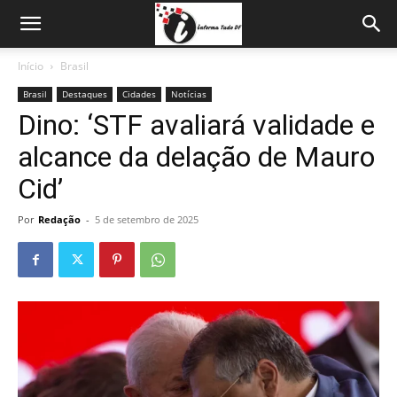
Início
Brasil
Brasil
Destaques
Cidades
Notícias
Dino: ‘STF avaliará validade e
alcance da delação de Mauro
Cid’
Por
Redação
-
5 de setembro de 2025