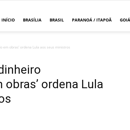
INÍCIO
BRASÍLIA
BRASIL
PARANOÁ / ITAPOÃ
GOI
o em obras’ ordena Lula aos seus ministros
dinheiro
 obras’ ordena Lula
os