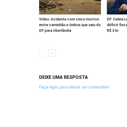
Vídeo: Acidente com cinco mortos
DF: Celina 
entre caminhão e ônibus que saiu do
déficit fisc
DF para Uberlândia
R$ 3 bi
DEIXE UMA RESPOSTA
Faça login para deixar um comentário