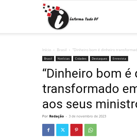
Informa
Tudo
Início
Brasil
“Dinheiro bom é dinheiro transformad
Brasil
Notícias
Cidades
Destaques
Enrevista
“Dinheiro bom é 
DF
transformado em
aos seus ministr
Por
Redação
-
3 de novembro de 2023