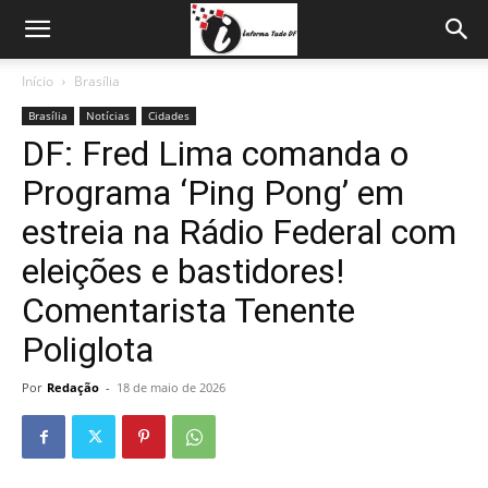
Início
Brasília
Brasília
Notícias
Cidades
DF: Fred Lima comanda o
Programa ‘Ping Pong’ em
estreia na Rádio Federal com
eleições e bastidores!
Comentarista Tenente
Poliglota
Por
Redação
-
18 de maio de 2026