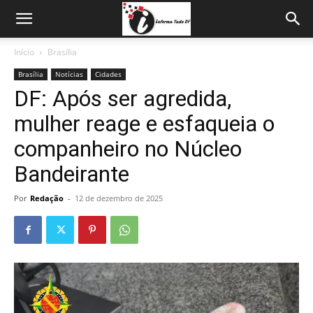
Início
Brasília
Brasília
Notícias
Cidades
DF: Após ser agredida,
mulher reage e esfaqueia o
companheiro no Núcleo
Bandeirante
Por
Redação
-
12 de dezembro de 2025