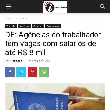
Início
Brasília
Brasília
Notícias
Cidades
Destaques
DF: Agências do trabalhador
têm vagas com salários de
até R$ 8 mil
Por
Redação
-
18 de maio de 2026