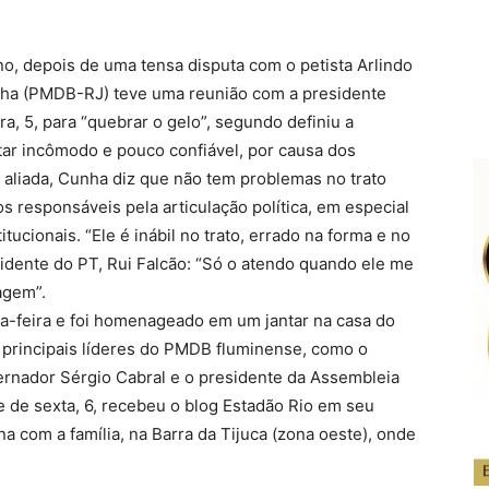
no, depois de uma tensa disputa com o petista Arlindo
nha (PMDB-RJ) teve uma reunião com a presidente
ra, 5, para “quebrar o gelo”, segundo definiu a
tar incômodo e pouco confiável, por causa dos
 aliada, Cunha diz que não tem problemas no trato
os responsáveis pela articulação política, em especial
tucionais. “Ele é inábil no trato, errado na forma e no
idente do PT, Rui Falcão: “Só o atendo quando ele me
agem”.
ta-feira e foi homenageado em um jantar na casa do
 principais líderes do PMDB fluminense, como o
rnador Sérgio Cabral e o presidente da Assembleia
rde de sexta, 6, recebeu o blog Estadão Rio em seu
na com a família, na Barra da Tijuca (zona oeste), onde