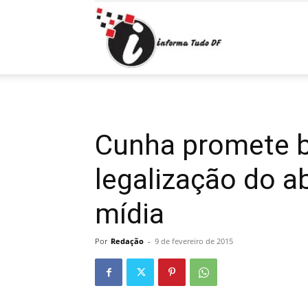
Informa
Tudo
Cunha promete b
legalização do a
DF
mídia
Por
Redação
-
9 de fevereiro de 2015