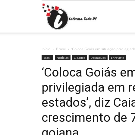
Informa
Tudo
Início
Brasil
‘Coloca Goiás em situação privilegiada
Brasil
Notícias
Cidades
Destaques
Enrevista
‘Coloca Goiás e
DF
privilegiada em 
estados’, diz Ca
crescimento de 7
goiana