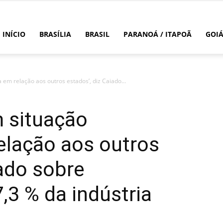
INÍCIO
BRASÍLIA
BRASIL
PARANOÁ / ITAPOÃ
GOI
 em relação aos outros estados’, diz Caiado...
m situação
relação aos outros
iado sobre
,3 % da indústria