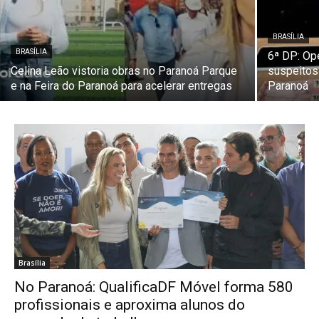
BRASÍLIA
BRASÍLIA
6ª DP: Op
Celina Leão vistoria obras no Paranoá Parque
suspeitos
e na Feira do Paranoá para acelerar entregas
Paranoá
Brasília
No Paranoá: QualificaDF Móvel forma 580
profissionais e aproxima alunos do