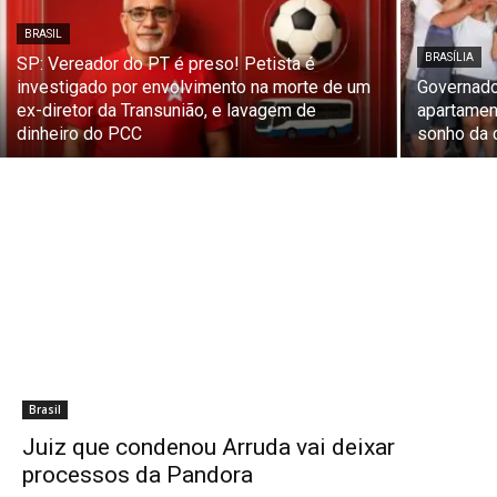
BRASIL
BRASÍLIA
SP: Vereador do PT é preso! Petista é
investigado por envolvimento na morte de um
Governado
ex-diretor da Transunião, e lavagem de
apartamen
dinheiro do PCC
sonho da 
Brasil
Juiz que condenou Arruda vai deixar
processos da Pandora