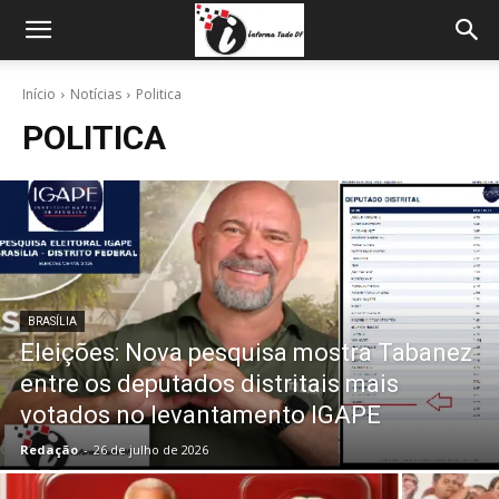
Início
Notícias
Politica
POLITICA
BRASÍLIA
Eleições: Nova pesquisa mostra Tabanez
entre os deputados distritais mais
votados no levantamento IGAPE
Redação
-
26 de julho de 2026