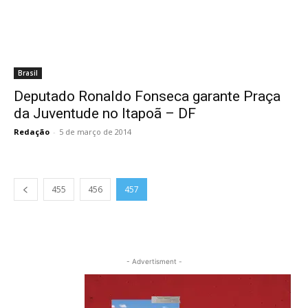
Brasil
Deputado Ronaldo Fonseca garante Praça
da Juventude no Itapoã – DF
Redação
-
5 de março de 2014
455
456
457
- Advertisment -