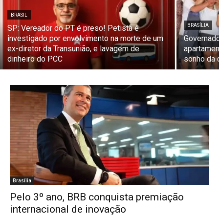
BRASIL
BRASÍLIA
SP: Vereador do PT é preso! Petista é
investigado por envolvimento na morte de um
Governado
ex-diretor da Transunião, e lavagem de
apartamen
dinheiro do PCC
sonho da 
Brasília
Pelo 3º ano, BRB conquista premiação
internacional de inovação