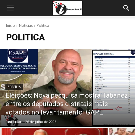
Início
Notícias
Politica
POLITICA
BRASÍLIA
Eleições: Nova pesquisa mostra Tabanez
entre os deputados distritais mais
votados no levantamento IGAPE
Redação
-
26 de julho de 2026