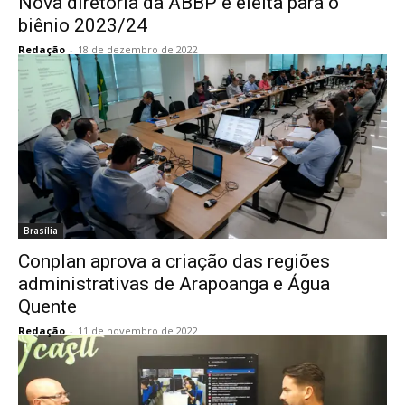
Nova diretoria da ABBP é eleita para o
biênio 2023/24
Redação
-
18 de dezembro de 2022
Brasília
Conplan aprova a criação das regiões
administrativas de Arapoanga e Água
Quente
Redação
-
11 de novembro de 2022