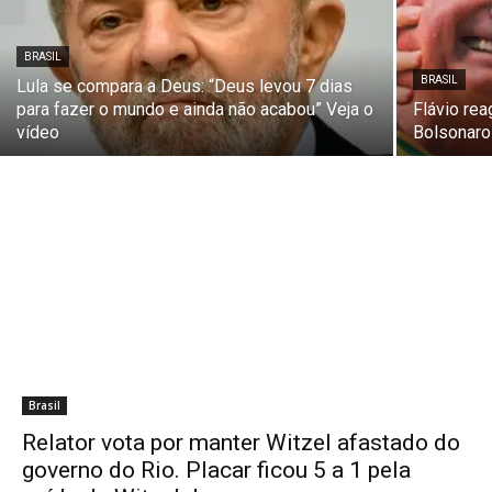
BRASIL
BRASIL
Lula se compara a Deus: “Deus levou 7 dias
para fazer o mundo e ainda não acabou” Veja o
Flávio re
vídeo
Bolsonaro
Brasil
Relator vota por manter Witzel afastado do
governo do Rio. Placar ficou 5 a 1 pela