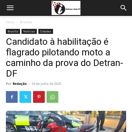
Início
Brasília
Brasília
Notícias
Cidades
Candidato à habilitação é
flagrado pilotando moto a
caminho da prova do Detran-
DF
Por
Redação
-
29 de julho de 2025