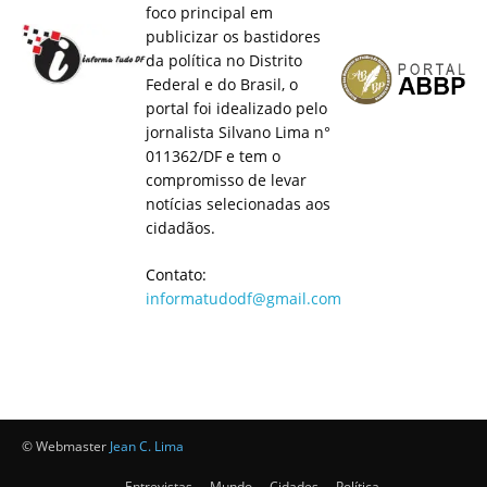
foco principal em
publicizar os bastidores
da política no Distrito
Federal e do Brasil, o
portal foi idealizado pelo
jornalista Silvano Lima n°
011362/DF e tem o
compromisso de levar
notícias selecionadas aos
cidadãos.
Contato:
informatudodf@gmail.com
© Webmaster
Jean C. Lima
Entrevistas
Mundo
Cidades
Política