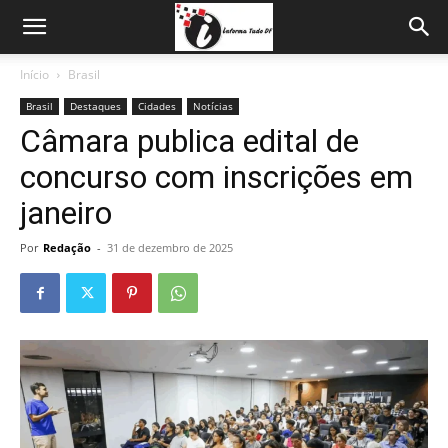
Início
Brasil
Brasil
Destaques
Cidades
Notícias
Câmara publica edital de
concurso com inscrições em
janeiro
Por
Redação
-
31 de dezembro de 2025