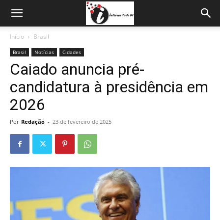
Início
Brasil
Brasil
Notícias
Cidades
Caiado anuncia pré-
candidatura à presidência em
2026
Por
Redação
-
23 de fevereiro de 2025