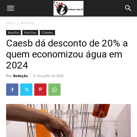
Início
Brasília
Brasília
Notícias
Cidades
Caesb dá desconto de 20% a
quem economizou água em
2024
Por
Redação
-
31 de julho de 2025