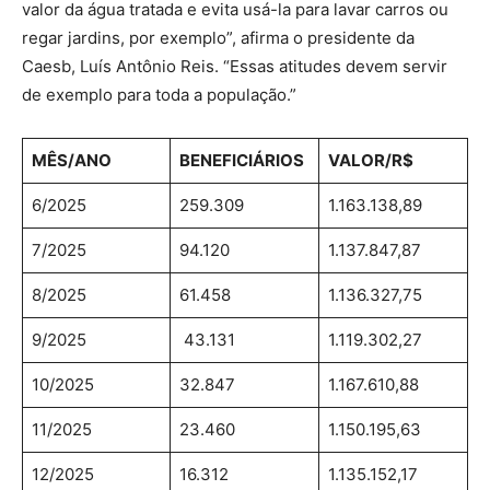
valor da água tratada e evita usá-la para lavar carros ou
regar jardins, por exemplo”, afirma o presidente da
Caesb, Luís Antônio Reis. “Essas atitudes devem servir
de exemplo para toda a população.”
MÊS/ANO
BENEFICIÁRIOS
VALOR/R$
6/2025
259.309
1.163.138,89
7/2025
94.120
1.137.847,87
8/2025
61.458
1.136.327,75
9/2025
43.131
1.119.302,27
10/2025
32.847
1.167.610,88
11/2025
23.460
1.150.195,63
12/2025
16.312
1.135.152,17