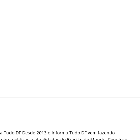
ma Tudo DF Desde 2013 o Informa Tudo DF vem fazendo
sobre políticas e atualidades do Brasil e do Mundo. Com foco