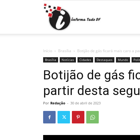
Informa
Tudo
Início
Brasília
Botijão de gás ficará mais caro a pa
Brasília
Notícias
Cidades
Destaques
Mundo
Poli
Botijão de gás fi
DF
partir desta segu
Por
Redação
-
30 de abril de 2023