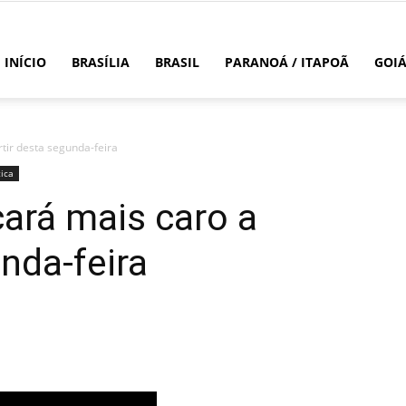
INÍCIO
BRASÍLIA
BRASIL
PARANOÁ / ITAPOÃ
GOI
rtir desta segunda-feira
tica
cará mais caro a
nda-feira