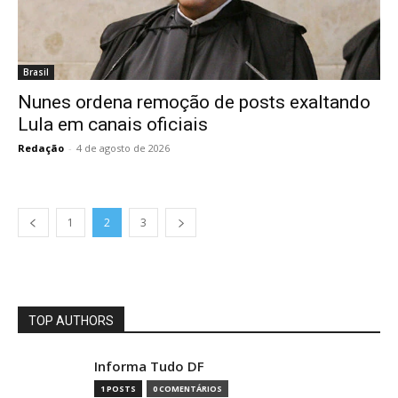
Brasil
Nunes ordena remoção de posts exaltando
Lula em canais oficiais
Redação
-
4 de agosto de 2026
1
2
3
TOP AUTHORS
Informa Tudo DF
1 POSTS
0 COMENTÁRIOS