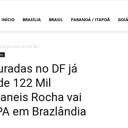
INÍCIO
BRASÍLIA
BRASIL
PARANOÁ / ITAPOÃ
GOI
izaram mais de 122 Mil...
de
radas no DF já
de 122 Mil
aneis Rocha vai
PA em Brazlândia