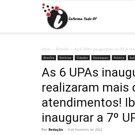
Informa
Tudo
Início
Brasília
As 6 UPAs inauguradas no DF já real
Brasília
Notícias
Cidades
Destaques
Politica
Saú
As 6 UPAs inaugu
DF
realizaram mais 
atendimentos! Ib
inaugurar a 7º U
Por
Redação
-
4 de fevereiro de 2022