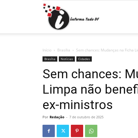
Informa
Tudo
Início
Brasília
Sem chances: Mudanças na Ficha Li
Brasília
Notícias
Cidades
Sem chances: Mu
DF
Limpa não benef
ex-ministros
Por
Redação
-
7 de outubro de 2025