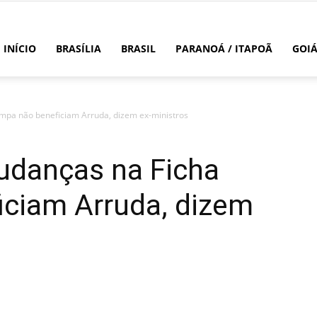
INÍCIO
BRASÍLIA
BRASIL
PARANOÁ / ITAPOÃ
GOI
mpa não beneficiam Arruda, dizem ex-ministros
danças na Ficha
iciam Arruda, dizem