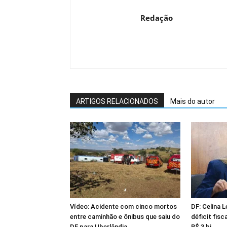
Redação
ARTIGOS RELACIONADOS
Mais do autor
Vídeo: Acidente com cinco mortos
DF: Celina 
entre caminhão e ônibus que saiu do
déficit fisc
DF para Uberlândia
R$ 3 bi