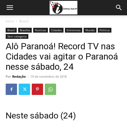
Início
Brasil
Brasil
Brasília
Notícias
Cidades
Entrevista
Mundo
Politica
Sem categoria
Alô Paranoá! Record TV nas
Cidades vai agitar o Paranoá
nesse sábado, 24
Por
Redação
-
19 de novembro de 2018
Neste sábado (24)