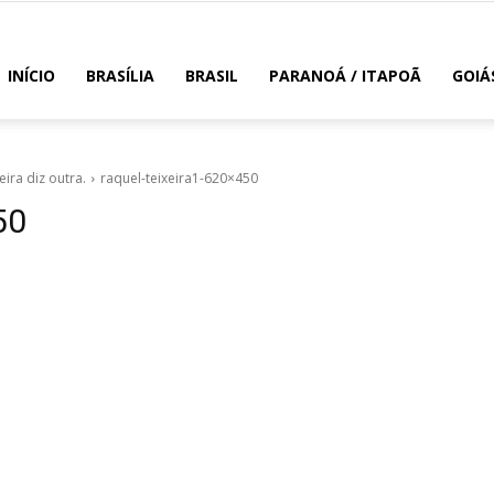
INÍCIO
BRASÍLIA
BRASIL
PARANOÁ / ITAPOÃ
GOIÁ
eira diz outra.
raquel-teixeira1-620×450
50