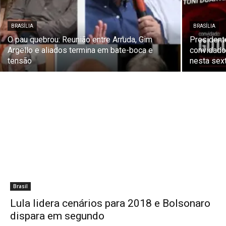
BRASÍLIA
BRASÍLIA
O pau quebrou: Reunião entre Arruda, Gim
President
Argello e aliados termina em bate-boca e
convidad
tensão
nesta sext
Brasil
Lula lidera cenários para 2018 e Bolsonaro
dispara em segundo