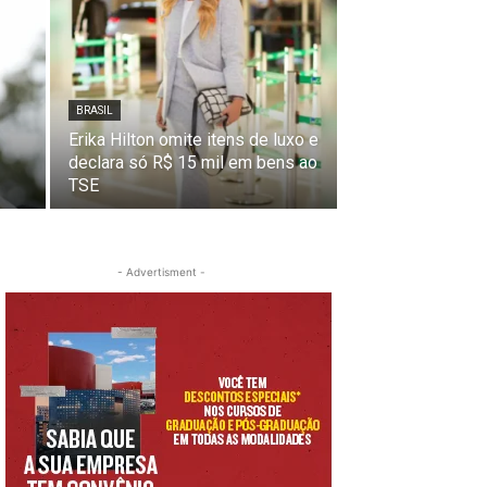
BRASIL
Erika Hilton omite itens de luxo e
declara só R$ 15 mil em bens ao
TSE
- Advertisment -