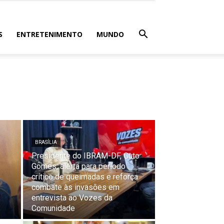
S
ENTRETENIMENTO
MUNDO
BRASÍLIA
Presidente do IBRAM-DF, Guto
Gomes, alerta para período
crítico de queimadas e reforça
combate às invasões em
entrevista ao Vozes da
Comunidade