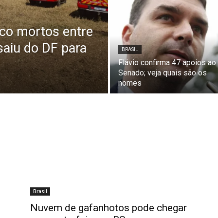
nco mortos entre
saiu do DF para
BRASIL
Flávio confirma 47 apoios ao
Senado; veja quais são os
nomes
Brasil
Nuvem de gafanhotos pode chegar