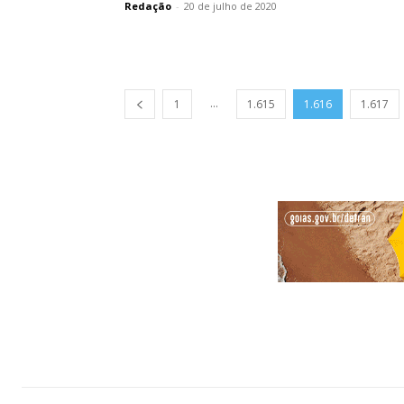
Redação
-
20 de julho de 2020
...
1
1.615
1.616
1.617