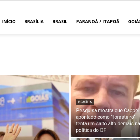
INÍCIO
BRASÍLIA
BRASIL
PARANOÁ / ITAPOÃ
GOIÁ
BRASÍLIA
Pesquisa mostra que Cappell
apontado como “forasteiro”,
tenta um salto alto demais na
política do DF