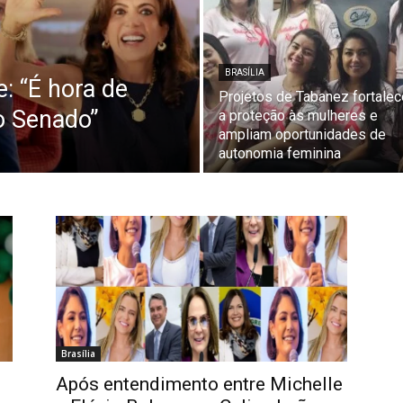
BRASÍLIA
: “É hora de
Projetos de Tabanez fortale
o Senado”
a proteção às mulheres e
ampliam oportunidades de
autonomia feminina
Brasília
Após entendimento entre Michelle