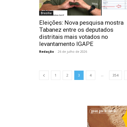
Brasília
Eleições: Nova pesquisa mostra
Tabanez entre os deputados
distritais mais votados no
levantamento IGAPE
Redação
-
26 de julho de 2026
...
1
2
3
4
354