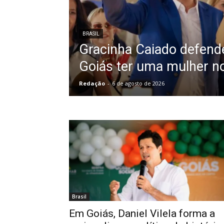
BRASIL
Gracinha Caiado defende
Goiás ter uma mulher n
Redação
-
6 de agosto de 2026
Brasil
Em Goiás, Daniel Vilela forma a