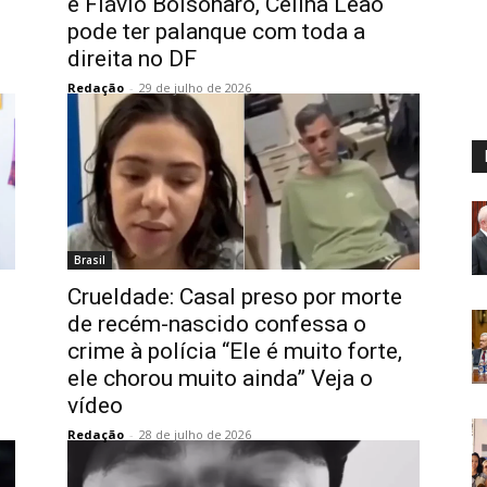
e Flávio Bolsonaro, Celina Leão
pode ter palanque com toda a
direita no DF
Redação
-
29 de julho de 2026
Brasil
Crueldade: Casal preso por morte
de recém-nascido confessa o
crime à polícia “Ele é muito forte,
ele chorou muito ainda” Veja o
vídeo
Redação
-
28 de julho de 2026