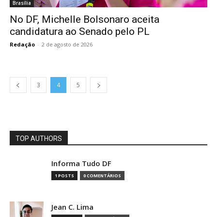
Brasília
No DF, Michelle Bolsonaro aceita
candidatura ao Senado pelo PL
Redação
-
2 de agosto de 2026
3
4
5
TOP AUTHORS
Informa Tudo DF
1 POSTS
0 COMENTÁRIOS
Jean C. Lima