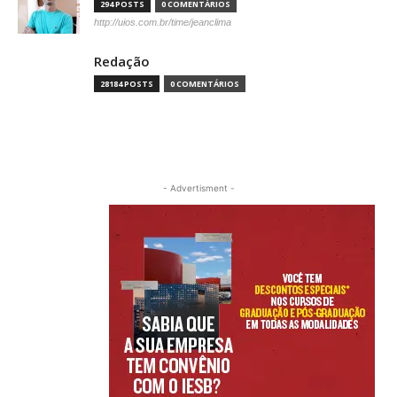
294 POSTS
0 COMENTÁRIOS
http://uios.com.br/time/jeanclima
Redação
28184 POSTS
0 COMENTÁRIOS
- Advertisment -